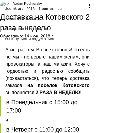
Vadim Kuchiersky
Все посты
11 июн. 2018 г.
1 мин. чтения
Доставка на Котовского 2
Новости магазина
раза в неделю
Интересное о товарах
Обновлено:
14 июн. 2018 г.
Улыбнуться и задуматься
А мы растем. Во все стороны! То есть 
не мы - не верьте нашим женам, они 
провокаторы, а наш магазин. Хочу с 
гордостью и радостью сообщить 
(похвастаться), что теперь доставка 
заказов 
на поселок Котовского
выполняется 
2 РАЗА В НЕДЕЛЮ
!
в Понедельник с 15:00 до 
17:00
и
в Четверг с 11:00 до 12:00 