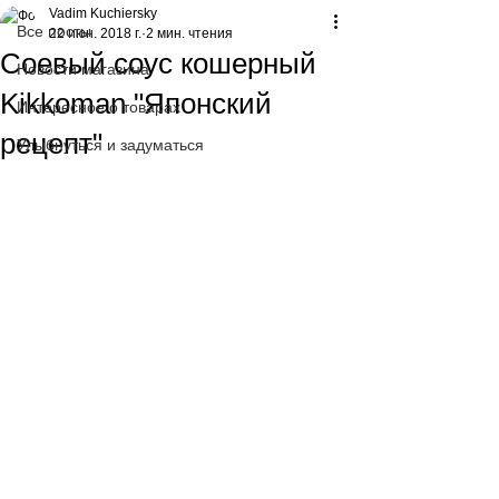
Vadim Kuchiersky
Все посты
22 июн. 2018 г.
2 мин. чтения
Соевый соус кошерный
Новости магазина
Kikkoman "Японский
Интересное о товарах
рецепт"
Улыбнуться и задуматься