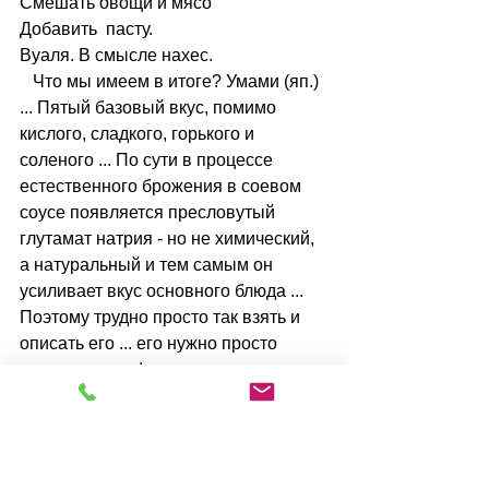
Смешать овощи и мясо
Добавить  пасту.
Вуаля. В смысле нахес.
   Что мы имеем в итоге? Умами (яп.) 
... Пятый базовый вкус, помимо 
кислого, сладкого, горького и 
соленого ... По сути в процессе 
естественного брожения в соевом 
соусе появляется пресловутый 
глутамат натрия - но не химический, 
а натуральный и тем самым он 
усиливает вкус основного блюда ...
Поэтому трудно просто так взять и 
описать его ... его нужно просто 
почувствовать!
Итог: этот соус придаст мясу 
нежности, а пасте 