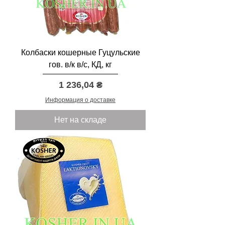
Колбаски кошерные Гуцульские
гов. в/к в/с, КД, кг
Цена
1 236,04 ₴
Информация о доставке
Нет на складе