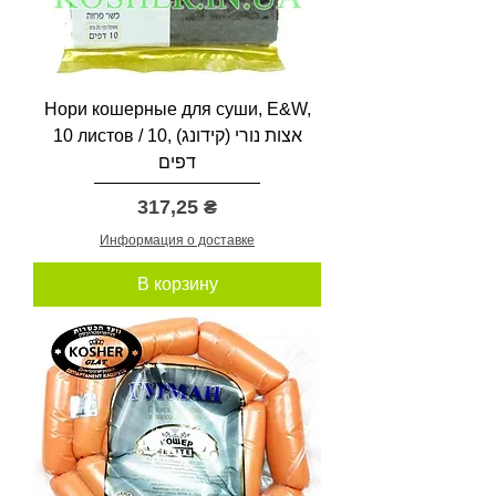
Нори кошерные для суши, E&W,
10 листов / אצות נורי (קידונג) ,10
דפים
Цена
317,25 ₴
Информация о доставке
В корзину