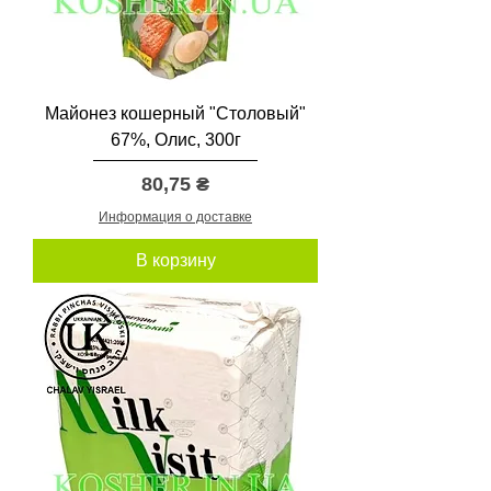
м
м
ы
Майонез кошерный "Столовый"
67%, Олис, 300г
Цена
80,75 ₴
Информация о доставке
В корзину