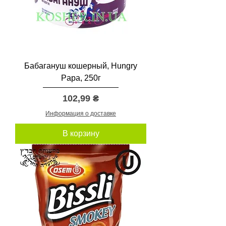
Бабагануш кошерный, Hungry
Papa, 250г
Цена
102,99 ₴
Информация о доставке
В корзину