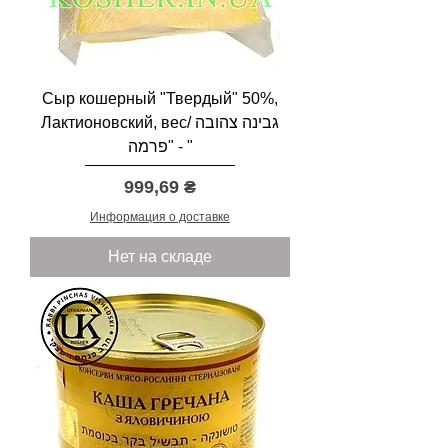
Сыр кошерный "Твердый" 50%,
Лактионовский, вес/ גבינה צהובה
"פרמה - "
Цена
999,69 ₴
Информация о доставке
Нет на складе