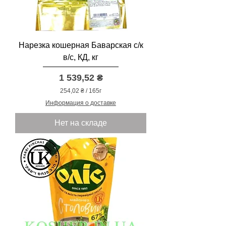
Нарезка кошерная Баварская с/к
в/с, КД, кг
Цена
1 539,52 ₴
254,02 ₴
/
165г
2
Информация о доставке
5
4
Нет на складе
,
0
2
₴
з
а
1
6
5
Г
р
а