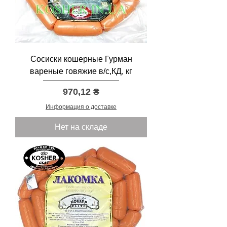
Сосиски кошерные Гурман
вареные говяжие в/с,КД, кг
Цена
970,12 ₴
Информация о доставке
Нет на складе