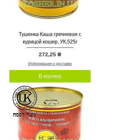
Тушенка Каша гречневая с
курицой кошер, УК,525г
Цена
272,25 ₴
Информация о доставке
В корзину