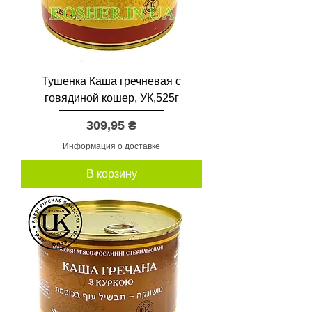
Тушенка Каша гречневая с
говядиной кошер, УК,525г
Цена
309,95 ₴
Информация о доставке
В корзину