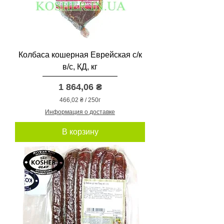
Колбаса кошерная Еврейская с/к
в/с, КД, кг
Цена
1 864,06 ₴
466,02 ₴
/
250г
4
Информация о доставке
6
6
В корзину
,
0
2
₴
з
а
2
5
0
Г
р