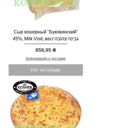
и
л
о
г
р
а
м
Сыр кошерный "Буковинский"
м
45%, Milk Visit, вес/ גבינה צהובה
ы
Цена
858,95 ₴
Информация о доставке
Нет на складе