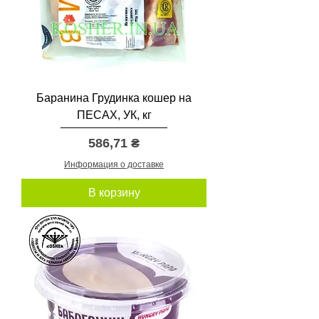
р
а
м
м
ы
Баранина Грудинка кошер на
ПЕСАХ, УК, кг
Цена
586,71 ₴
Информация о доставке
В корзину