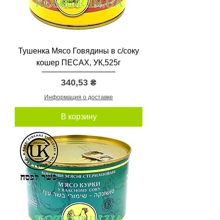
Тушенка Мясо Говядины в с/соку
кошер ПЕСАХ, УК,525г
Цена
340,53 ₴
Информация о доставке
В корзину