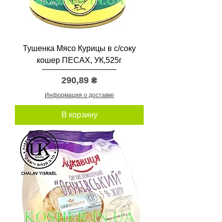
Тушенка Мясо Курицы в с/соку
кошер ПЕСАХ, УК,525г
Цена
290,89 ₴
Информация о доставке
В корзину