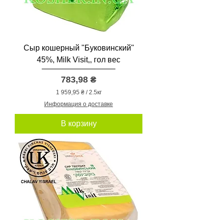
Сыр кошерный "Буковинский"
45%, Milk Visit,, гол вес
Цена
783,98 ₴
1 959,95 ₴
/
2.5кг
1
Информация о доставке
9
В корзину
5
9
,
9
5
₴
з
а
2
.
5
К