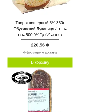
Творог кошерный 5% 350г
Обухивский Лукавиця / גבינת
טבורוג "לבק" 9% 500 גרם
Цена
220,56 ₴
Информация о доставке
В корзину