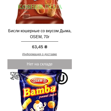
Бисли кошерные со вкусом Дыма,
OSEM, 70г
Цена
63,45 ₴
Информация о доставке
Нет на складе