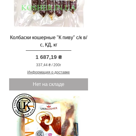
а
м
м
ы
Колбаски кошерные "К пиву" с/к в/
с, КД, кг
Цена
1 687,19 ₴
337,44 ₴
/
200г
3
Информация о доставке
3
7
Нет на складе
,
4
4
₴
з
а
2
0
0
Г