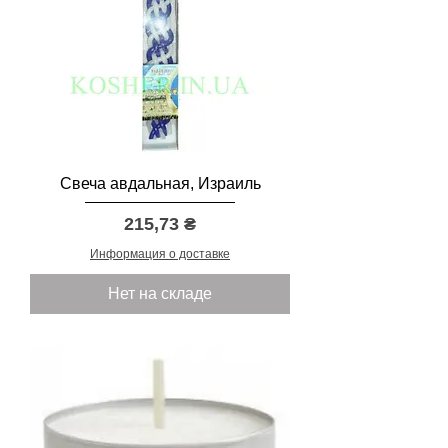
Свеча авдальная, Израиль
Цена
215,73 ₴
Информация о доставке
Нет на складе