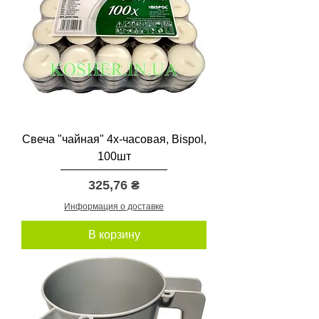
Свеча "чайная" 4х-часовая, Bispol,
100шт
Цена
325,76 ₴
Информация о доставке
В корзину