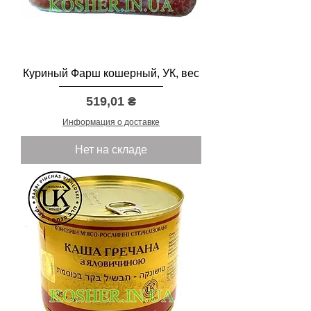
Куриный Фарш кошерный, УК, вес
Цена
519,01 ₴
Информация о доставке
Нет на складе