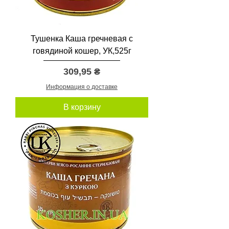
Тушенка Каша гречневая с
говядиной кошер, УК,525г
Цена
309,95 ₴
Информация о доставке
В корзину