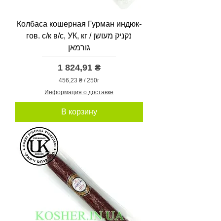
Колбаса кошерная Гурман индюк-
гов. с/к в/с, УК, кг / נקניק מעושן
גורמאן
Цена
1 824,91 ₴
456,23 ₴
/
250г
4
Информация о доставке
5
6
В корзину
,
2
3
₴
з
а
2
5
0
Г
р
а
м