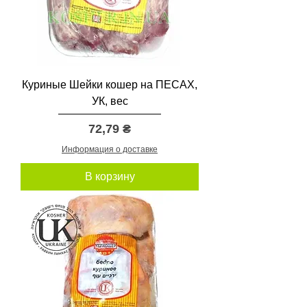
а
м
м
ы
Куриные Шейки кошер на ПЕСАХ,
УК, вес
Цена
72,79 ₴
Информация о доставке
В корзину