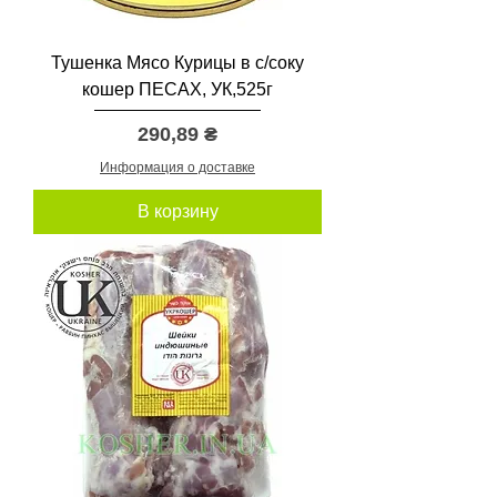
Тушенка Мясо Курицы в с/соку
кошер ПЕСАХ, УК,525г
Цена
290,89 ₴
Информация о доставке
В корзину