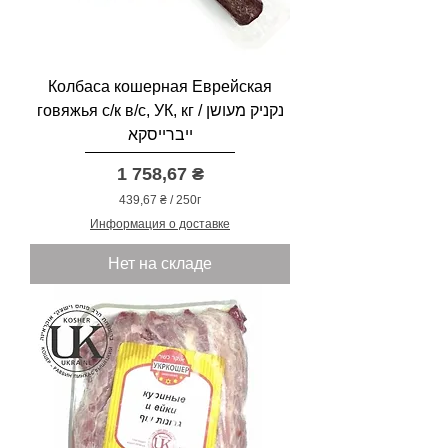
м
ы
Колбаса кошерная Еврейская
говяжья с/к в/с, УК, кг / נקניק מעושן
ייברייסקא
Цена
1 758,67 ₴
439,67 ₴
/
250г
4
Информация о доставке
3
9
Нет на складе
,
6
7
₴
з
а
2
5
0
Г
р