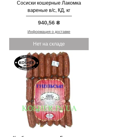
Сосиски кошерные Лакомка
вареные в/с, КД, кг
Цена
940,56 ₴
Информация о доставке
Нет на складе