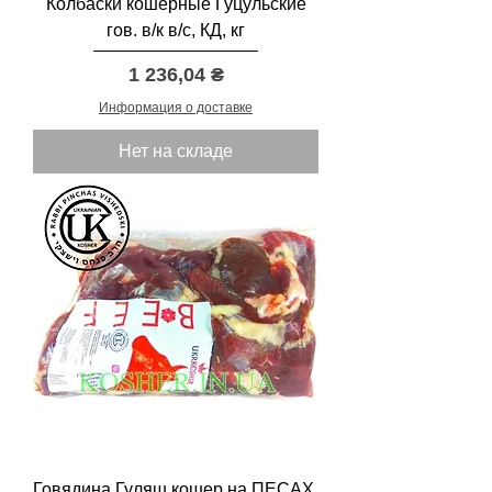
Колбаски кошерные Гуцульские
гов. в/к в/с, КД, кг
Цена
1 236,04 ₴
Информация о доставке
Нет на складе
Говядина Гуляш кошер на ПЕСАХ,