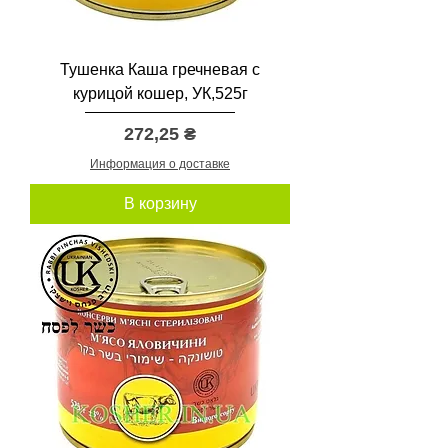
Тушенка Каша гречневая с
курицой кошер, УК,525г
Цена
272,25 ₴
Информация о доставке
В корзину