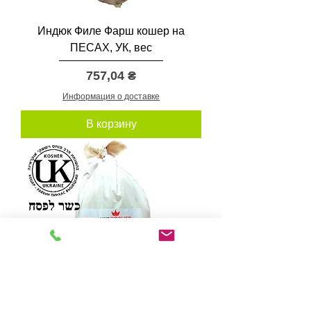
Индюк Филе Фарш кошер на
ПЕСАХ, УК, вес
Цена
757,04 ₴
Информация о доставке
В корзину