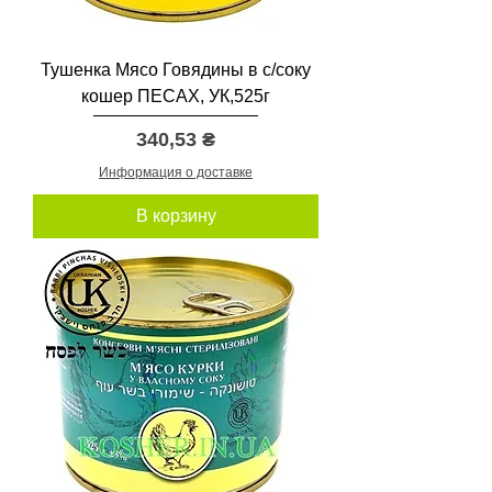
Тушенка Мясо Говядины в с/соку
кошер ПЕСАХ, УК,525г
Цена
340,53 ₴
Информация о доставке
В корзину