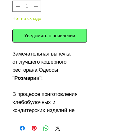
Нет на складе
Уведомить о появлении
Замечательная выпечка
от лучшего кошерного
ресторана Одессы
"
Розмарин
"!
В процессе приготовления
хлебобулочных и
кондитерских изделий не
используются искусственные
разрыхлители, улучшители
вкуса, химические красители