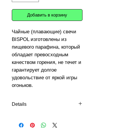
Добавить в корзину
Чайные (плавающие) свечи 
BISPOL изготовлены из 
пищевого парафина, который 
обладает превосходным 
качеством горения, не течет и 
гарантирует долгое 
удовольствие от яркой игры 
огоньков.
Надежная защита в виде 
алюминиевой гильзы 
Details
исключает возможность 
Время сгорания: ~ 4 часа Высота :
возникновения пожара. 
1,35 см Диаметр : Ø3,9 см Вес : 13 г
Чайные свечи не оставляют 
следов на мебели и 