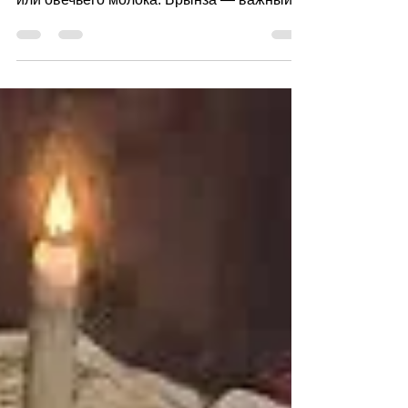
изготавливаемый из коровьего, козьего
или овечьего молока. Брынза — важный
компонент болгарской,...