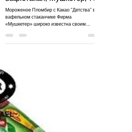
Vadim Kuchiersky
8 июл. 2018 г.
1 мин. чтения
Мороженое кошерное
Пломбир с Какао
ваф.стакан, Мушкетер, 70г
Мороженое Пломбир с Какао "Детства" в
вафельном стаканчике Фирма
«Мушкетер» широко известна своим
ответственным подходом к качеству...