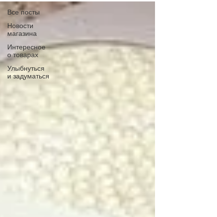
Все посты
Новости
магазина
Интересное
о товарах
Улыбнуться
и задуматься