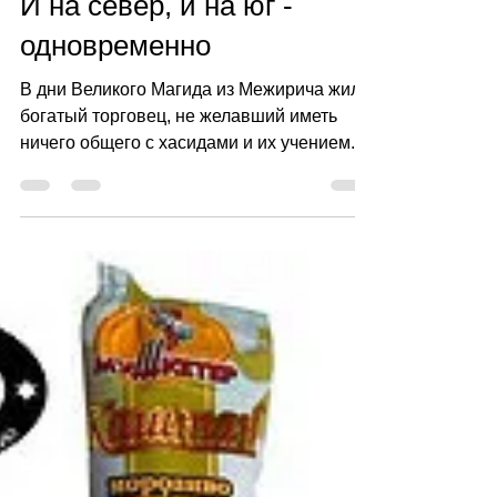
Vadim Kuchiersky
10 июл. 2018 г.
2 мин. чтения
И на север, и на юг -
одновременно
В дни Великого Магида из Межирича жил
богатый торговец, не желавший иметь
ничего общего с хасидами и их учением.
За лавкой смотрела его...