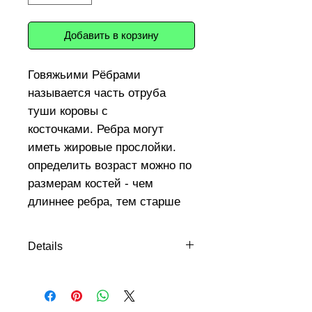
Добавить в корзину
Говяжьими Рёбрами
называется часть отруба
туши коровы с
косточками. Ребра могут
иметь жировые прослойки.
определить возраст можно по
размерам костей - чем
длиннее ребра, тем старше
корова.
Из рёбра говядины можно
Details
сделать бульон, запечь с
Вакуумная упаковка около 1 кг.
соусом в пищевом рукаве с
Свежезамороженное. Глубокая
овощами или тушить в
заморозка (-34°C) для длительного
казане, можно сделать плов,