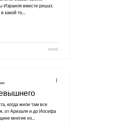
ы Израиля вместе решат,
 какой то...
ния
севышнего
а, когда жили там все
я, от Аризаля и до Иосефа
ине многие из...