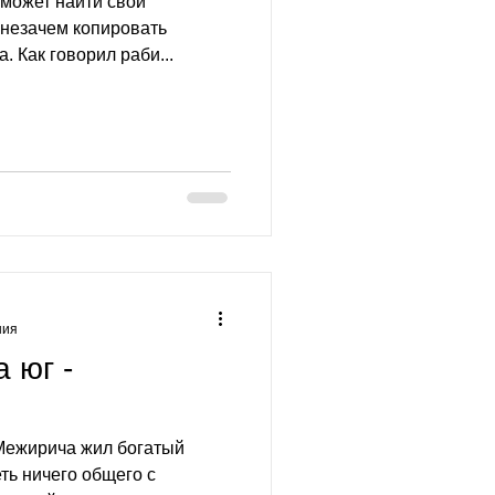
 может найти свой
о незачем копировать
. Как говорил раби...
ния
а юг -
 Межирича жил богатый
ть ничего общего с