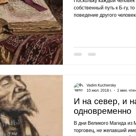
Поскольку каждый человек
собственный путь к Б-гу, т
поведение другого человека
Vadim Kuchiersky
10 июл. 2018 г.
2 мин. чте
И на север, и н
одновременно
В дни Великого Магида из
торговец, не желавший име