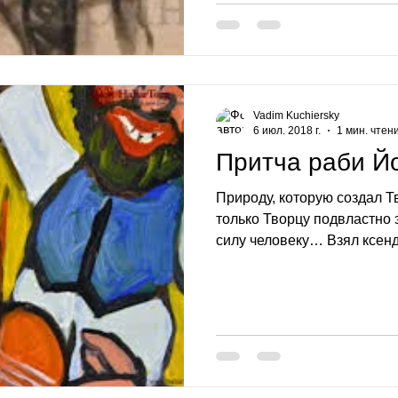
Vadim Kuchiersky
6 июл. 2018 г.
1 мин. чтен
Притча раби Й
Природу, которую создал Тв
только Творцу подвластно э
силу человеку… Взял ксендз