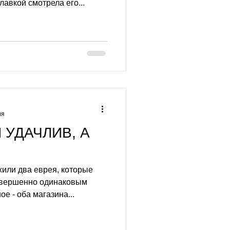
лавкой смотрела его...
ия
 УДАЧЛИВ, А
жили два еврея, которые
овершенно одинаковым
ое - оба магазина...