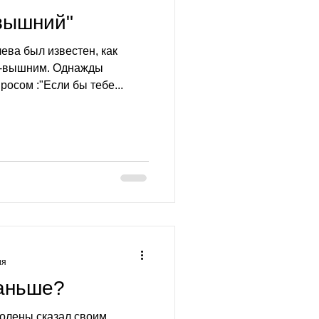
-вышний"
ева был известен, как
с-вышним. Однажды
росом :"Если бы тебе...
ия
раньше?
олены сказал своим