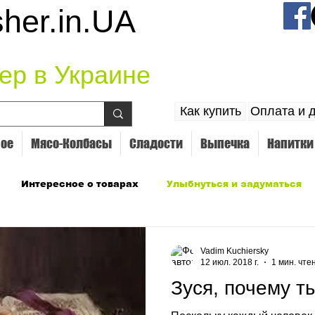
her.in.UA
ер в Украине
Как купить
Оплата и 
ое
Мясо-Колбасы
Сладости
Выпечка
Напитки
Интересное о товарах
Улыбнуться и задуматься
Vadim Kuchiersky
12 июл. 2018 г.
1 мин. чте
Зуся, почему т