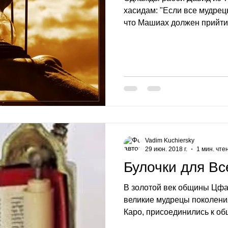
хасидам: "Если все мудрец
что Машиах должен прийти в
Vadim Kuchiersky
29 июн. 2018 г.
1 мин. чте
Булочки для В
В золотой век общины Цфат
великие мудрецы поколени
Каро, присоединились к общ