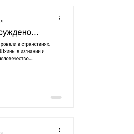
ия
суждено...
провели в странствиях,
 Шхины в изгнании и
еловечество....
ия