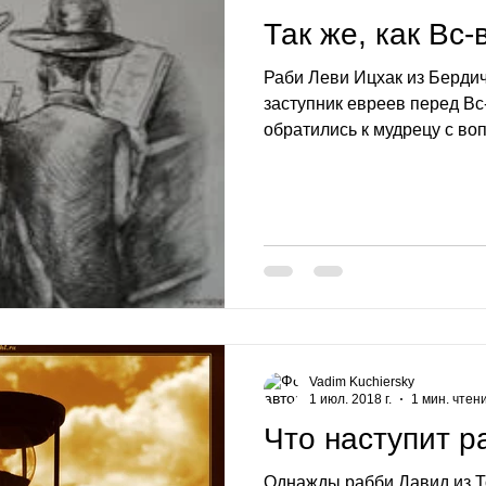
Так же, как Вс
Раби Леви Ицхак из Бердич
заступник евреев перед В
обратились к мудрецу с воп
Vadim Kuchiersky
1 июл. 2018 г.
1 мин. чтен
Что наступит 
Однажды рабби Давид из Т