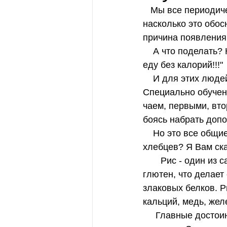
   Мы все периодически впадаем в страдания по лишнему весу (причем не важно, 
насколько это обосн
причина появления
    А что поделать? Кушать то хочется! И начинаются мечты: "а вот бы найти вкусную 
еду без калорий!!!"
    И для этих людей (если честно - почти всех нас) и придумали хлебцы. Как класс. 
Специально обучен
чаем, первыми, вто
боясь набрать доп
    Но это все общие фразы. А какой нахес мы получим с конкретно описываемых 
хлебцев? Я Вам ска
       Рис - один из самых эффективных средств очищения организма. Он не содержит 
глютен, что делае
злаковых белков. Р
кальций, медь, жел
     Главные достоинства этих хлебцев  - низкая калорийность и все, что из этого 