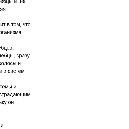
ебцы в  не 
яя 
рганизма 
ебцы, сразу 
волосы и 
 и систем 
 страдающим 
ку он 
и 