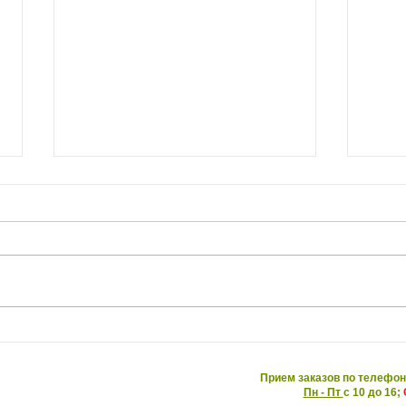
Зуся, почему ты не был
Как 
Зусей?
таба
Прием заказов по телефон
Пн - Пт
с 10 до 16;