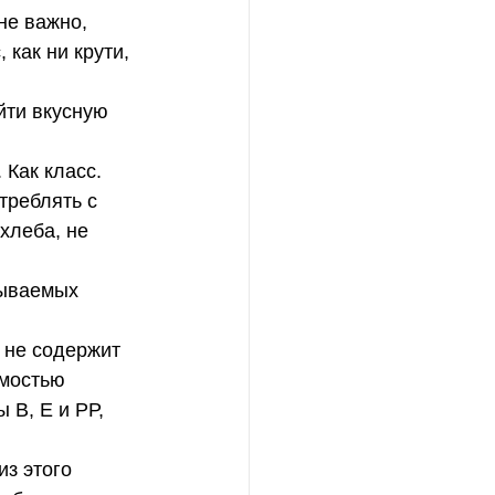
 как ни крути, 
реблять с 
хлеба, не 
мостью 
 В, Е и РР, 