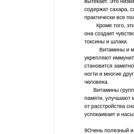
вытекает. Это низк
содержат сахара, с
практически все по
        Кроме того, эти хлебцы очень богаты клетчаткой. ЕЕ ценность состоит в том, что 
она создает чувств
токсины и шлаки.
          Витамины и микроэлементы, которые входят в состав рисовых хлебцев, 
укрепляют иммуните
становится заметно
ногти и многие дру
человека.
      Витамины группы В положительно влияют на состояние нервной системы и 
памяти, улучшают 
от расстройства сн
успокаивает и насы
9Очень полезный и 