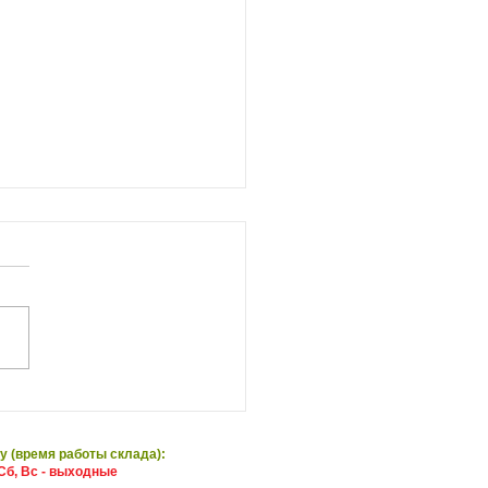
приготовить цыпленка
ка
у (время работы склада):
Сб, Вс - выходные