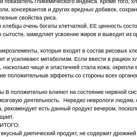
ий показатель гликемического индекса. Кроме того, хл
оли, консервантов и других вредных добавок, сохран
лезные свойства риса. 
о сытости, замедляет усвоение жиров и выводит из о
т и усиливают метаболизм. Если ввести в рацион хл
, насколько чище и эластичней стала кожа, окрепли 
гие положительные эффекты со стороны всех органов
мозговую деятельность.  Нередко неврологи людям,
а, рекомендует есть данный продукт вечером, посколь
щает.  
                                 ИТОГО:
вкусный диетический продукт, не содержит дрожжей 